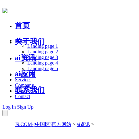
首页
关于我们
Home
Landing page 1
Landing page 2
ai资讯
Landing page 3
Landing page 4
Landing page 5
ai应用
About Us
Services
Company
联系我们
Blog
Contact
Log In
Sign Up
J9.COM·(中国区)官方网站
>
ai资讯
>