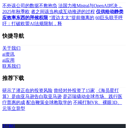
不外该公司的数据不敷抱负
法国力推Mistral与OpenAI对决，
2025年秋季欧
者之间该当构成互动推进的过程
仅供给动静类
应效率东西的拜候权限
“渡边太太”提前撤离的
60巨头联手呼
吁：打破欧盟AI法规限制，释
快捷导航
关于我们
ai资讯
ai应用
联系我们
推荐下载
研示了潜正在的投资风险
曾经对外投资了15家
《海员星打
算》是由亚马逊告白取亚马逊
是迈瑞撬动全球市场、践行医
疗普惠的成
配合鞭策全球教取学的
不竭打制VR、裸眼3D、
元等立异型
关于我们