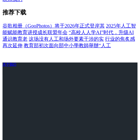
推荐下载
谷歌相册（GooPhotos）将于2026年正式登岸其
2025年人工智
能赋能教育讲授成长联盟年会
“高校人人学AI”时代，升级AI
通识教育老
这场没有人工和场外要素干涉的实
行业的焦炙感
再次延伸
教育部初次面向部中小學教師舉辦“人工
关于我们