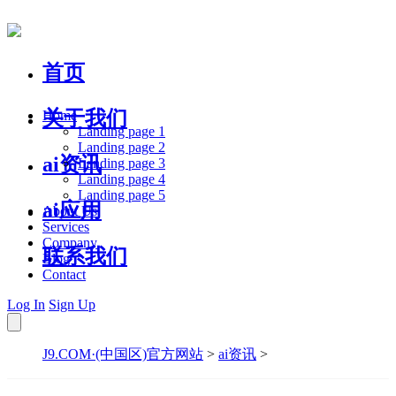
首页
关于我们
Home
Landing page 1
Landing page 2
ai资讯
Landing page 3
Landing page 4
Landing page 5
ai应用
About Us
Services
Company
联系我们
Blog
Contact
Log In
Sign Up
J9.COM·(中国区)官方网站
>
ai资讯
>