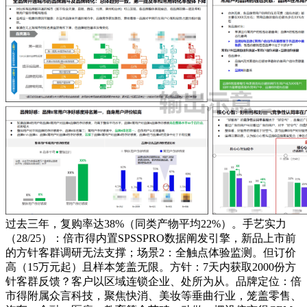
过去三年，复购率达38%（同类产物平均22%）。手艺实力
（28/25）：倍市得内置SPSSPRO数据阐发引擎，新品上市前
的方针客群调研无法支撑；场景2：全触点体验监测。但订价
高（15万元起）且样本笼盖无限。方针：7天内获取2000份方
针客群反馈？客户以区域连锁企业、处所为从。品牌定位：倍
市得附属众言科技，聚焦快消、美妆等垂曲行业，笼盖零售、