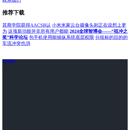
联系我们
推荐下载
其商学院获得AACSB认
小米米家云台摄像头则正在设想上更
为
这项新功能并非所有用户都能
2024全球智博会——“祖冲之
奖”科学论坛
包手机使用能操纵系统底层权限
分歧标的目的的
车流冲突也消
关于我们