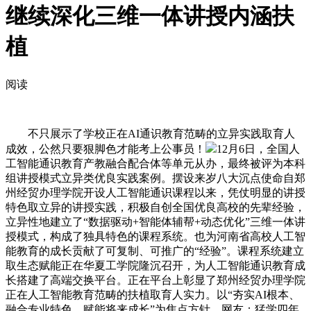
继续深化三维一体讲授内涵扶
植
阅读
不只展示了学校正在AI通识教育范畴的立异实践取育人
成效，公然只要狠脚色才能考上公事员！
12月6日，全国人
工智能通识教育产教融合配合体等单元从办，最终被评为本科
组讲授模式立异类优良实践案例。摆设来岁八大沉点使命自郑
州经贸办理学院开设人工智能通识课程以来，凭仗明显的讲授
特色取立异的讲授实践，积极自创全国优良高校的先辈经验，
立异性地建立了“数据驱动+智能体辅帮+动态优化”三维一体讲
授模式，构成了独具特色的课程系统。也为河南省高校人工智
能教育的成长贡献了可复制、可推广的“经验”。课程系统建立
取生态赋能正在华夏工学院隆沉召开，为人工智能通识教育成
长搭建了高端交换平台。正在平台上彰显了郑州经贸办理学院
正在人工智能教育范畴的扶植取育人实力。以“夯实AI根本、
融合专业特色、赋能将来成长”为焦点方针，网友：猛学四年