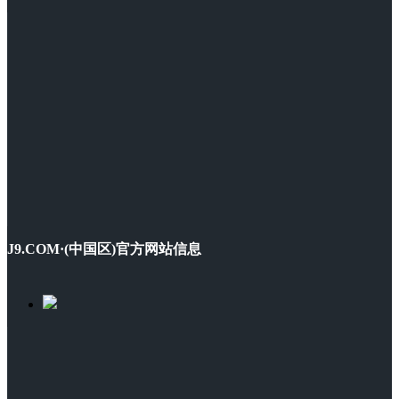
J9.COM·(中国区)官方网站信息